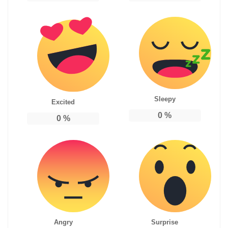
Sleepy
Excited
0
%
0
%
Angry
Surprise