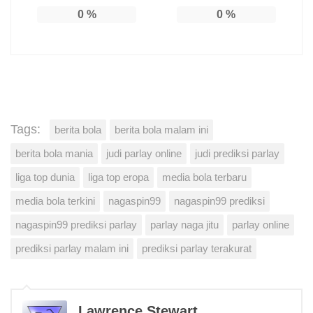
0
%
0
%
Tags:
berita bola
berita bola malam ini
berita bola mania
judi parlay online
judi prediksi parlay
liga top dunia
liga top eropa
media bola terbaru
media bola terkini
nagaspin99
nagaspin99 prediksi
nagaspin99 prediksi parlay
parlay naga jitu
parlay online
prediksi parlay malam ini
prediksi parlay terakurat
Lawrence Stewart