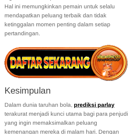
Hal ini memungkinkan pemain untuk selalu
mendapatkan peluang terbaik dan tidak
ketinggalan momen penting dalam setiap
pertandingan.
Kesimpulan
Dalam dunia taruhan bola,
prediksi parlay
terakurat menjadi kunci utama bagi para penjudi
yang ingin memaksimalkan peluang
kemenangan mereka di malam hari. Dengan