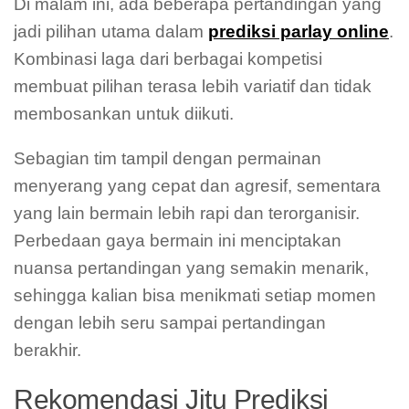
Di malam ini, ada beberapa pertandingan yang
jadi pilihan utama dalam
prediksi parlay online
.
Kombinasi laga dari berbagai kompetisi
membuat pilihan terasa lebih variatif dan tidak
membosankan untuk diikuti.
Sebagian tim tampil dengan permainan
menyerang yang cepat dan agresif, sementara
yang lain bermain lebih rapi dan terorganisir.
Perbedaan gaya bermain ini menciptakan
nuansa pertandingan yang semakin menarik,
sehingga kalian bisa menikmati setiap momen
dengan lebih seru sampai pertandingan
berakhir.
Rekomendasi Jitu Prediksi