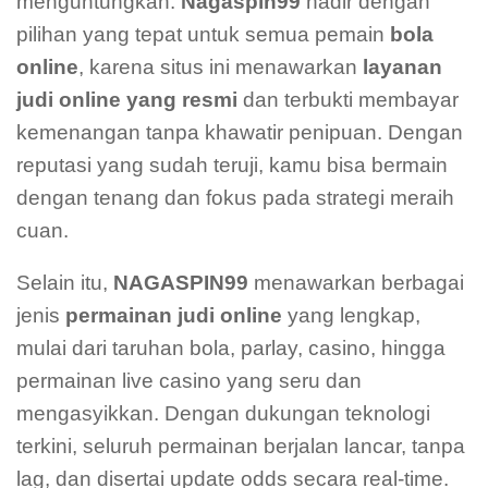
menguntungkan.
Nagaspin99
hadir dengan
pilihan yang tepat untuk semua pemain
bola
online
, karena situs ini menawarkan
layanan
judi online yang resmi
dan terbukti membayar
kemenangan tanpa khawatir penipuan. Dengan
reputasi yang sudah teruji, kamu bisa bermain
dengan tenang dan fokus pada strategi meraih
cuan.
Selain itu,
NAGASPIN99
menawarkan berbagai
jenis
permainan judi online
yang lengkap,
mulai dari taruhan bola, parlay, casino, hingga
permainan live casino yang seru dan
mengasyikkan. Dengan dukungan teknologi
terkini, seluruh permainan berjalan lancar, tanpa
lag, dan disertai update odds secara real-time.