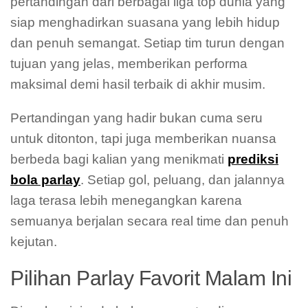
pertandingan dari berbagai liga top dunia yang
siap menghadirkan suasana yang lebih hidup
dan penuh semangat. Setiap tim turun dengan
tujuan yang jelas, memberikan performa
maksimal demi hasil terbaik di akhir musim.
Pertandingan yang hadir bukan cuma seru
untuk ditonton, tapi juga memberikan nuansa
berbeda bagi kalian yang menikmati
prediksi
bola parlay
. Setiap gol, peluang, dan jalannya
laga terasa lebih menegangkan karena
semuanya berjalan secara real time dan penuh
kejutan.
Pilihan Parlay Favorit Malam Ini