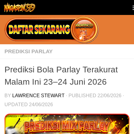
Skip to content
PREDIKSI PARLAY
Prediksi Bola Parlay Terakurat
Malam Ini 23–24 Juni 2026
BY
LAWRENCE STEWART
· PUBLISHED
22/06/2026
·
UPDATED
24/06/2026