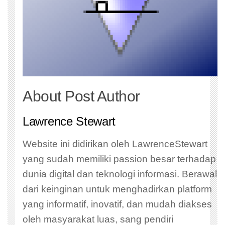
About Post Author
Lawrence Stewart
Website ini didirikan oleh LawrenceStewart
yang sudah memiliki passion besar terhadap
dunia digital dan teknologi informasi. Berawal
dari keinginan untuk menghadirkan platform
yang informatif, inovatif, dan mudah diakses
oleh masyarakat luas, sang pendiri