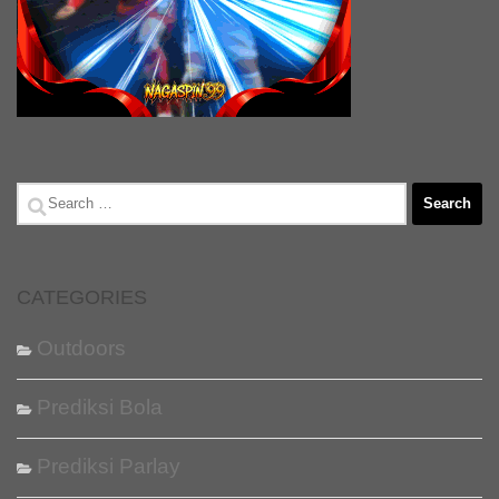
Search
for:
CATEGORIES
Outdoors
Prediksi Bola
Prediksi Parlay