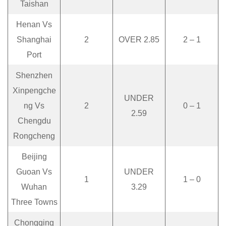
Taishan
Henan Vs
Shanghai
2
OVER 2.85
2 – 1
Port
Shenzhen
Xinpengche
UNDER
ng Vs
2
0 – 1
2.59
Chengdu
Rongcheng
Beijing
Guoan Vs
UNDER
1
1 – 0
Wuhan
3.29
Three Towns
Chongqing