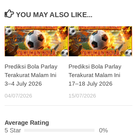
YOU MAY ALSO LIKE...
Prediksi Bola Parlay
Prediksi Bola Parlay
Terakurat Malam Ini
Terakurat Malam Ini
3–4 July 2026
17–18 July 2026
04/07/2026
15/07/2026
Average Rating
5 Star
0%