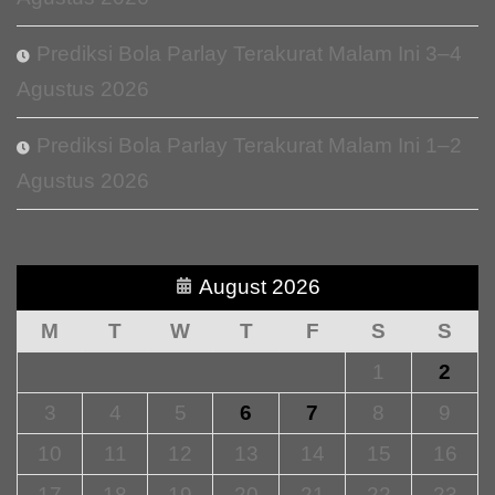
Prediksi Bola Parlay Terakurat Malam Ini 3–4
Agustus 2026
Prediksi Bola Parlay Terakurat Malam Ini 1–2
Agustus 2026
August 2026
M
T
W
T
F
S
S
1
2
3
4
5
6
7
8
9
10
11
12
13
14
15
16
17
18
19
20
21
22
23