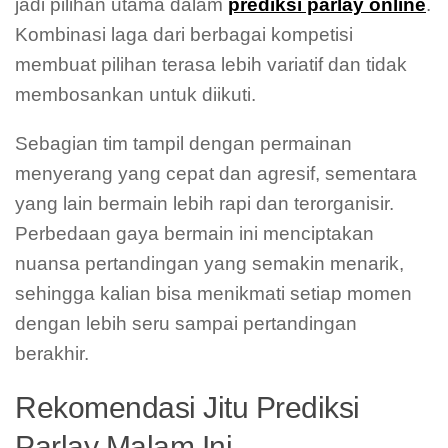
jadi pilihan utama dalam
prediksi parlay online
.
Kombinasi laga dari berbagai kompetisi
membuat pilihan terasa lebih variatif dan tidak
membosankan untuk diikuti.
Sebagian tim tampil dengan permainan
menyerang yang cepat dan agresif, sementara
yang lain bermain lebih rapi dan terorganisir.
Perbedaan gaya bermain ini menciptakan
nuansa pertandingan yang semakin menarik,
sehingga kalian bisa menikmati setiap momen
dengan lebih seru sampai pertandingan
berakhir.
Rekomendasi Jitu Prediksi
Parlay Malam Ini