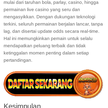
mulai dari taruhan bola, parlay, casino, hingga
permainan live casino yang seru dan
mengasyikkan. Dengan dukungan teknologi
terkini, seluruh permainan berjalan lancar, tanpa
lag, dan disertai update odds secara real-time.
Hal ini memungkinkan pemain untuk selalu
mendapatkan peluang terbaik dan tidak
ketinggalan momen penting dalam setiap
pertandingan.
Kesimpulan