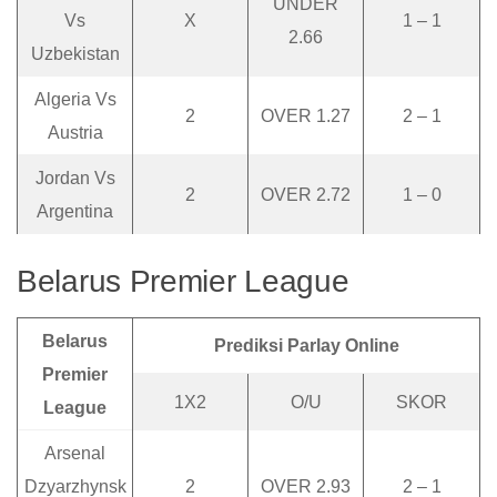
UNDER
Vs
X
1 – 1
2.66
Uzbekistan
Algeria Vs
2
OVER 1.27
2 – 1
Austria
Jordan Vs
2
OVER 2.72
1 – 0
Argentina
Belarus Premier League
Belarus
Prediksi Parlay Online
Premier
1X2
O/U
SKOR
League
Arsenal
Dzyarzhynsk
2
OVER 2.93
2 – 1