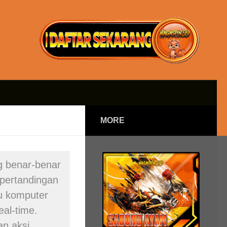
MORE
g benar-benar
pertandingan
au komputer
al-time.
an aksi