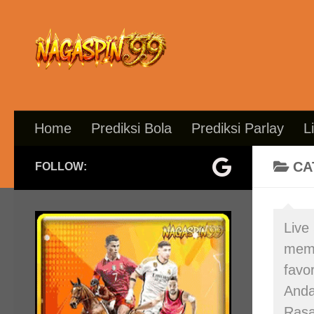
Skip to content
Home
Prediksi Bola
Prediksi Parlay
L
CA
FOLLOW:
Live
memb
favo
Anda
Rasa