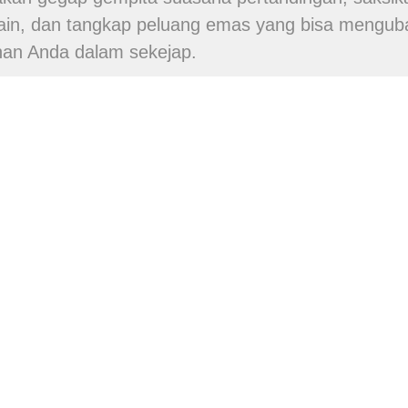
in, dan tangkap peluang emas yang bisa menguba
han Anda dalam sekejap.