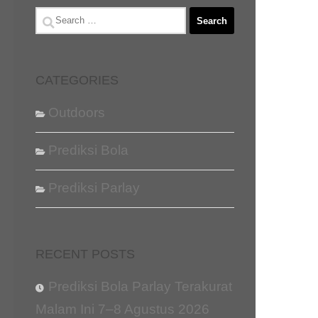
Search
for:
CATEGORIES
Outdoors
Prediksi Bola
Prediksi Parlay
RECENT POSTS
Prediksi Bola Parlay Terakurat
Malam Ini 7–8 Agustus 2026