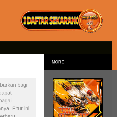
MORE
ebarkan bagi
dapat
bagai
nya. Fitur ini
erbaru,