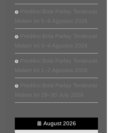
Prediksi Bola Parlay Terakurat
Malam Ini 5–6 Agustus 2026
Prediksi Bola Parlay Terakurat
Malam Ini 3–4 Agustus 2026
Prediksi Bola Parlay Terakurat
Malam Ini 1–2 Agustus 2026
Prediksi Bola Parlay Terakurat
Malam Ini 29–30 July 2026
August 2026