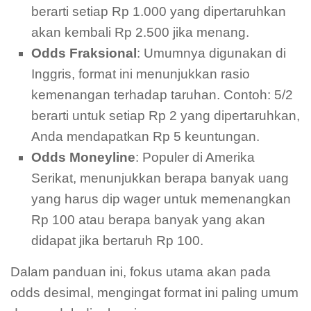
berarti setiap Rp 1.000 yang dipertaruhkan
akan kembali Rp 2.500 jika menang.
Odds Fraksional
: Umumnya digunakan di
Inggris, format ini menunjukkan rasio
kemenangan terhadap taruhan. Contoh: 5/2
berarti untuk setiap Rp 2 yang dipertaruhkan,
Anda mendapatkan Rp 5 keuntungan.
Odds Moneyline
: Populer di Amerika
Serikat, menunjukkan berapa banyak uang
yang harus dip wager untuk memenangkan
Rp 100 atau berapa banyak yang akan
didapat jika bertaruh Rp 100.
Dalam panduan ini, fokus utama akan pada
odds desimal, mengingat format ini paling umum