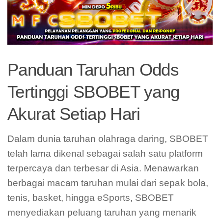
Panduan Taruhan Odds
Tertinggi SBOBET yang
Akurat Setiap Hari
Dalam dunia taruhan olahraga daring, SBOBET
telah lama dikenal sebagai salah satu platform
terpercaya dan terbesar di Asia. Menawarkan
berbagai macam taruhan mulai dari sepak bola,
tenis, basket, hingga eSports, SBOBET
menyediakan peluang taruhan yang menarik