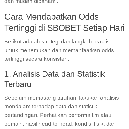
dan mudah dipahami.
Cara Mendapatkan Odds
Tertinggi di SBOBET Setiap Hari
Berikut adalah strategi dan langkah praktis
untuk menemukan dan memanfaatkan odds
tertinggi secara konsisten:
1. Analisis Data dan Statistik
Terbaru
Sebelum memasang taruhan, lakukan analisis
mendalam terhadap data dan statistik
pertandingan. Perhatikan performa tim atau
pemain, hasil head-to-head, kondisi fisik, dan