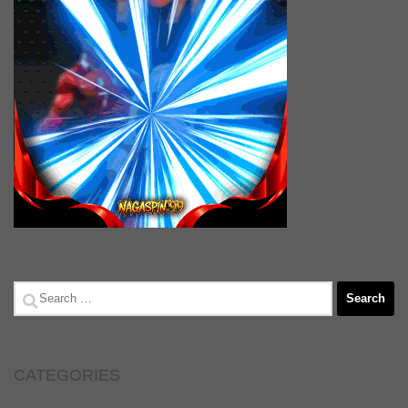
Search
for:
CATEGORIES