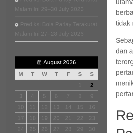
utam
Malam Ini 29–30 July 2026
berba
tidak
Prediksi Bola Parlay Terakurat
Malam Ini 27–28 July 2026
Sebag
dan a
teror
August 2026
perta
M
T
W
T
F
S
S
menik
1
2
perta
3
4
5
6
7
8
9
10
11
12
13
14
15
16
Re
17
18
19
20
21
22
23
24
25
26
27
28
29
30