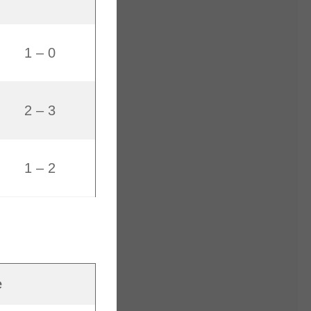
1 – 0
2 – 3
1 – 2
e