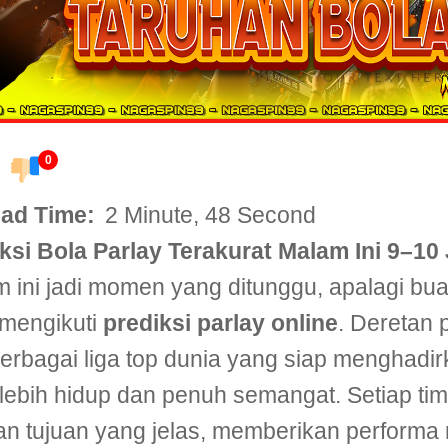
0
ad Time:
2 Minute, 48 Second
ksi Bola Parlay Terakurat Malam Ini 9–10
 ini jadi momen yang ditunggu, apalagi bua
mengikuti
prediksi parlay online
. Deretan 
berbagai liga top dunia yang siap menghadi
lebih hidup dan penuh semangat. Setiap tim
n tujuan yang jelas, memberikan performa