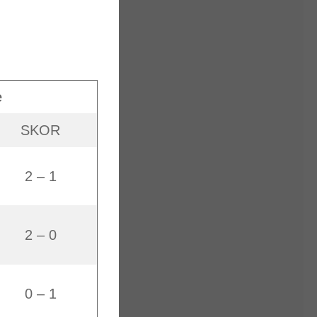
e
SKOR
2 – 1
2 – 0
0 – 1