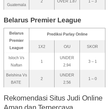
2
OVER 1.87
1 – 3
Guatemala
Belarus Premier League
Belarus
Prediksi Parlay Online
Premier
1X2
O/U
SKOR
League
Isloch Vs
UNDER
1
3 – 1
Naftan
2.94
Belshina Vs
UNDER
2
1 – 0
BATE
2.56
Rekomendasi Situs Judi Online
Aman dan Terpercaya