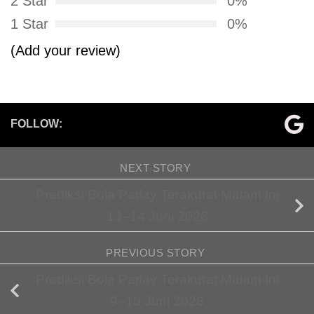
2 Star
0%
1 Star
0%
(Add your review)
FOLLOW:
NEXT STORY
Prediksi Bola Parlay Terakurat Malam Ini
13–14 Juni 2026
PREVIOUS STORY
Prediksi Bola Parlay Terakurat Malam Ini
9–10 Juni 2026