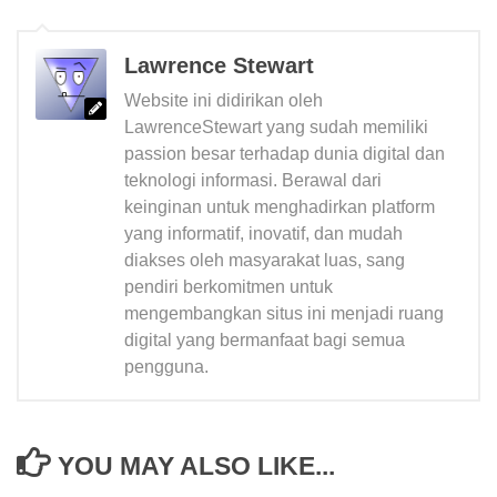
Lawrence Stewart
Website ini didirikan oleh
LawrenceStewart yang sudah memiliki
passion besar terhadap dunia digital dan
teknologi informasi. Berawal dari
keinginan untuk menghadirkan platform
yang informatif, inovatif, dan mudah
diakses oleh masyarakat luas, sang
pendiri berkomitmen untuk
mengembangkan situs ini menjadi ruang
digital yang bermanfaat bagi semua
pengguna.
YOU MAY ALSO LIKE...