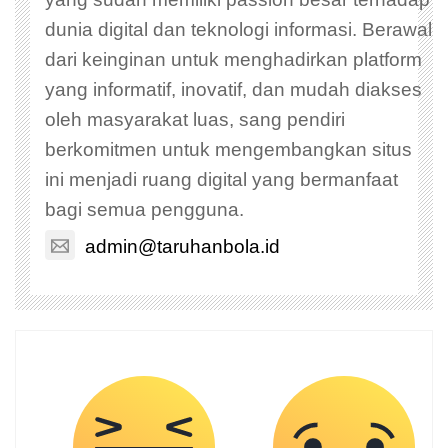
dunia digital dan teknologi informasi. Berawal
dari keinginan untuk menghadirkan platform
yang informatif, inovatif, dan mudah diakses
oleh masyarakat luas, sang pendiri
berkomitmen untuk mengembangkan situs
ini menjadi ruang digital yang bermanfaat
bagi semua pengguna.
admin@taruhanbola.id