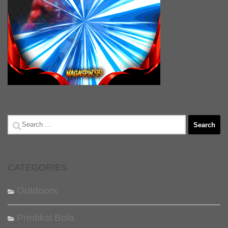
Search
for:
CATEGORIES
Outdoors
Prediksi Bola