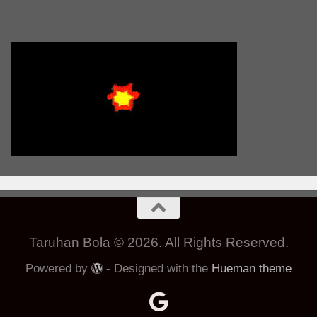
Taruhan Bola © 2026. All Rights Reserved.
Powered by
- Designed with the
Hueman theme