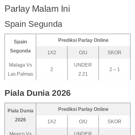
Parlay Malam Ini
Spain Segunda
Prediksi Parlay Online
Spain
Segunda
1X2
O/U
SKOR
Malaga Vs
UNDER
2
2 – 1
Las Palmas
2.21
Piala Dunia 2026
Prediksi Parlay Online
Piala Dunia
2026
1X2
O/U
SKOR
Mexico Vs
UNDER