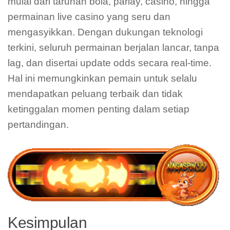
mulai dari taruhan bola, parlay, casino, hingga
permainan live casino yang seru dan
mengasyikkan. Dengan dukungan teknologi
terkini, seluruh permainan berjalan lancar, tanpa
lag, dan disertai update odds secara real-time.
Hal ini memungkinkan pemain untuk selalu
mendapatkan peluang terbaik dan tidak
ketinggalan momen penting dalam setiap
pertandingan.
Kesimpulan