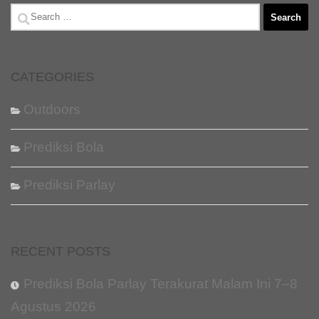
Search
for:
CATEGORIES
Outdoors
Prediksi Bola
Prediksi Parlay
RECENT POSTS
Prediksi Bola Parlay Terakurat Malam Ini 7–8
Agustus 2026